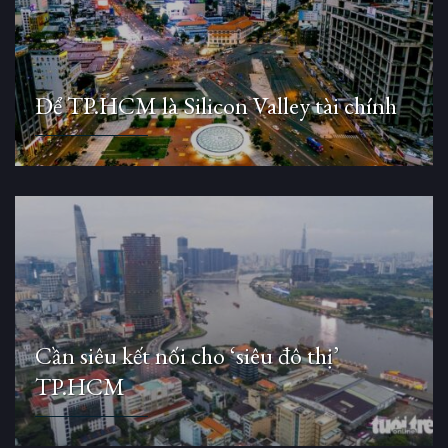
Để TP.HCM là Silicon Valley tài chính
Cần siêu kết nối cho ‘siêu đô thị’
TP.HCM