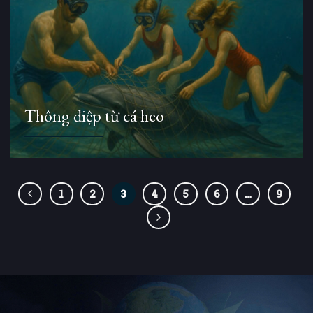
Thông điệp từ cá heo
1
2
3
4
5
6
…
9