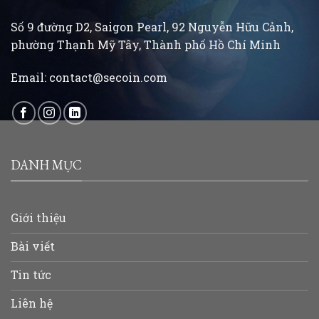
Số 9 đường D2, Saigon Pearl, 92 Nguyễn Hữu Cảnh,
phường Thạnh Mỹ Tây, Thành phố Hồ Chí Minh
Email:
contact@secoin.com
DANH MỤC
Giới thiệu
Bài viết
Tin tức
Liên hệ