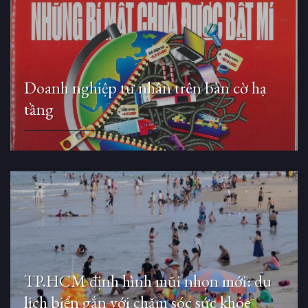
Doanh nghiệp tư nhân trên bàn cờ hạ
tầng
TP.HCM định hình mũi nhọn mới: du
lịch biển gắn với chăm sóc sức khỏe