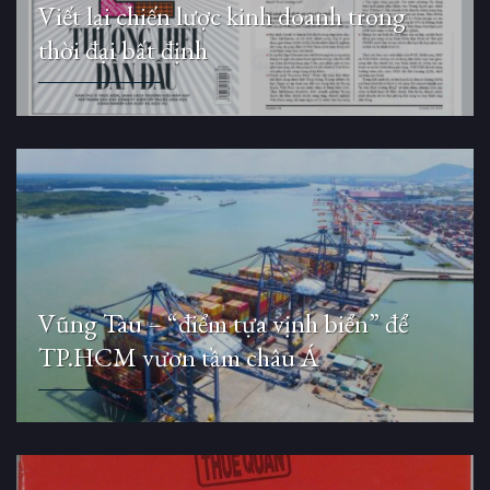
Viết lại chiến lược kinh doanh trong
thời đại bất định
Vũng Tàu – “điểm tựa vịnh biển” để
TP.HCM vươn tầm châu Á