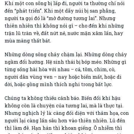
Khi một con sông bị lấp đi, người ta thường chỉ nói
đến “phát triển”. Khi một dãy núi bị san phẳng,
người ta gọi đó là “mở đường tương lai”. Nhưng
thiên nhiên thì không nói gì – cho đến khi những
trận lũ tràn về, đất nứt nẻ, nước mặn xâm lấn, hay
mùa màng thất bát.
Những dòng sông chảy chậm lại. Những dòng chảy
ngầm đổi hướng. Hệ sinh thái bị bóp méo. Những gì
từng sống hài hòa với nhau – cá, tôm, chim, cò,
người dân vùng ven – nay hoặc biến mất, hoặc di
dời, hoặc gồng mình thích nghi trong bất lực.
Chúng ta không thiếu cảnh báo. Biến đổi khí hậu
không còn là chuyện của tương lai, mà là thực tại.
Nhưng nghịch lý là: càng đối diện với thảm họa, con
người lại càng lấn sâu hơn vào thiên nhiên. Lũ đến
thì làm đê. Hạn hán thì khoan giếng. Ô nhiễm thì