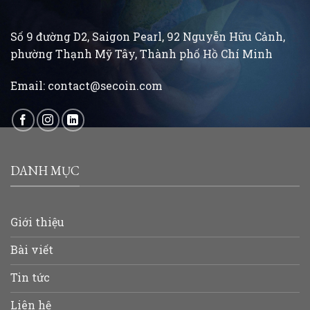
Số 9 đường D2, Saigon Pearl, 92 Nguyễn Hữu Cảnh,
phường Thạnh Mỹ Tây, Thành phố Hồ Chí Minh
Email:
contact@secoin.com
DANH MỤC
Giới thiệu
Bài viết
Tin tức
Liên hệ