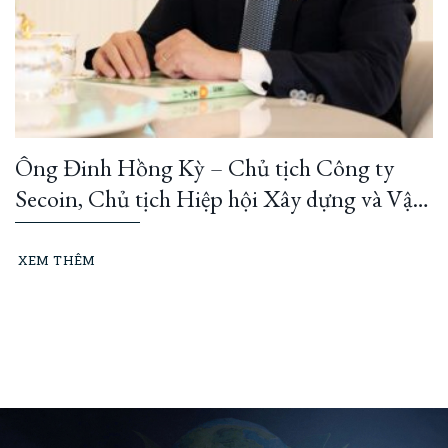
Ông Đinh Hồng Kỳ – Chủ tịch Công ty
Secoin, Chủ tịch Hiệp hội Xây dựng và Vật
liệu xây dựng TP.HCM: “Học Bác là làm
doanh nghiệp tử tế mỗi ngày…”
XEM THÊM