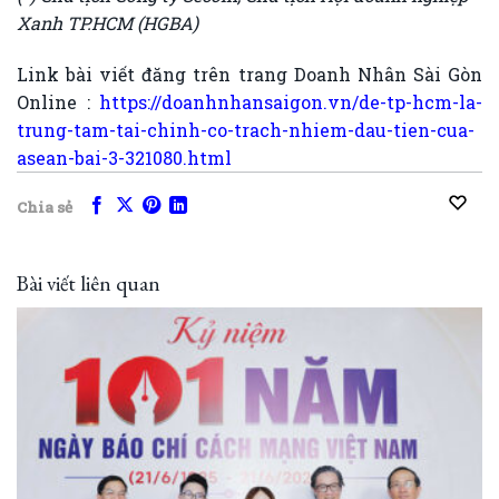
Xanh TP.HCM (HGBA)
Link bài viết đăng trên trang Doanh Nhân Sài Gòn
Online :
https://doanhnhansaigon.vn/de-tp-hcm-la-
trung-tam-tai-chinh-co-trach-nhiem-dau-tien-cua-
asean-bai-3-321080.html
Chia sẻ
Bài viết liên quan