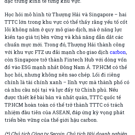
đặc trưng kinh tế từng khu vực.
Học hỏi mô hình từ Thượng Hải và Singapore – hai
TTTC lớn trong khu vực có thể thấy rằng yếu tố cốt
lõi không nằm ở quy mô giao dịch, mà ở năng lực
kiến tạo giá trị bền vững và khả năng dẫn dắt các
chuẩn mực mới. Trong đó, Thượng Hải thành công
với khu vực FTZ ưu đãi mạnh cho giao dịch
carbon
,
còn Singapore trở thành Fintech Hub với dòng vốn
đổ vào ESG mạnh nhất Đông Nam Á. TP.HCM có thể
học hỏi, nhưng không nên sao chép. Lối đi riêng
chính là tài chính xanh – lĩnh vực mà thành phố có
cả nhu cầu nội tại và lực đẩy từ Chính phủ. Nếu
được thiết kế bài bản và nhất quán, TTTC quốc tế
TP.HCM hoàn toàn có thể trở thành TTTC có trách
nhiệm đầu tiên của ASEAN, đáp ứng kỳ vọng phát
triển bền vững của thế giới hậu carbon.
(*) Chủ tịch Công ty Secoin, Chủ tịch Hội doanh nghiệp