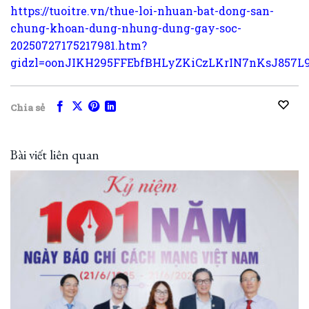
https://tuoitre.vn/thue-loi-nhuan-bat-dong-san-
chung-khoan-dung-nhung-dung-gay-soc-
20250727175217981.htm?
gidzl=oonJIKH295FFEbfBHLyZKiCzLKrIN7nKsJ857L
Chia sẻ
Bài viết liên quan