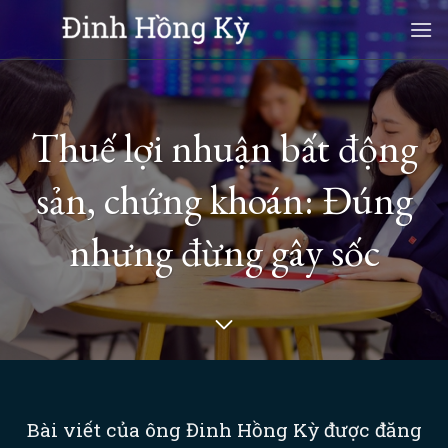
Skip
to
content
Thuế lợi nhuận bất động
sản, chứng khoán: Đúng
nhưng đừng gây sốc
Bài viết của ông Đinh Hồng Kỳ được đăng