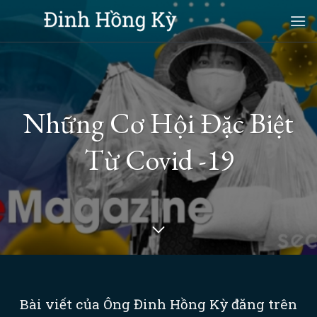
Skip
to
content
Những Cơ Hội Đặc Biệt
Từ Covid -19
Bài viết của Ông Đinh Hồng Kỳ đăng trên