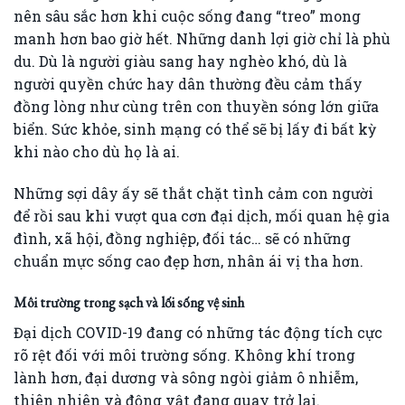
nên sâu sắc hơn khi cuộc sống đang “treo” mong
manh hơn bao giờ hết. Những danh lợi giờ chỉ là phù
du. Dù là người giàu sang hay nghèo khó, dù là
người quyền chức hay dân thường đều cảm thấy
đồng lòng như cùng trên con thuyền sóng lớn giữa
biển. Sức khỏe, sinh mạng có thể sẽ bị lấy đi bất kỳ
khi nào cho dù họ là ai.
Những sợi dây ấy sẽ thắt chặt tình cảm con người
để rồi sau khi vượt qua cơn đại dịch, mối quan hệ gia
đình, xã hội, đồng nghiệp, đối tác… sẽ có những
chuẩn mực sống cao đẹp hơn, nhân ái vị tha hơn.
Môi trường trong sạch và lối sống vệ sinh
Đại dịch COVID-19 đang có những tác động tích cực
rõ rệt đối với môi trường sống. Không khí trong
lành hơn, đại dương và sông ngòi giảm ô nhiễm,
thiên nhiên và động vật đang quay trở lại.