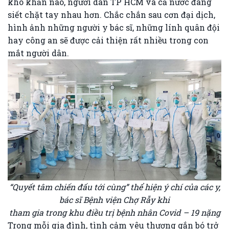
khó khăn nào, người dân TP HCM và cả nước đang
siết chặt tay nhau hơn. Chắc chắn sau cơn đại dịch,
hình ảnh những người y bác sĩ, những lính quân đội
hay công an sẽ được cải thiện rất nhiều trong con
mắt người dân.
“Quyết tâm chiến đấu tới cùng” thể hiện ý chí của các y,
bác sĩ Bệnh viện Chợ Rẫy khi
tham gia trong khu điều trị bệnh nhân Covid – 19 nặng
Trong mỗi gia đình, tình cảm yêu thương gắn bó trở