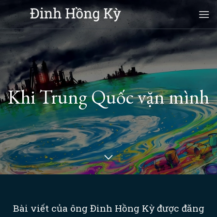
Skip
to
content
Khi Trung Quốc vặn mình
Bài viết của ông Đinh Hồng Kỳ được đăng