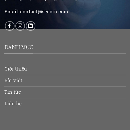
Email:
contact@secoin.com
DANH MỤC
Giới thiệu
Bài viết
Tin tức
Liên hệ