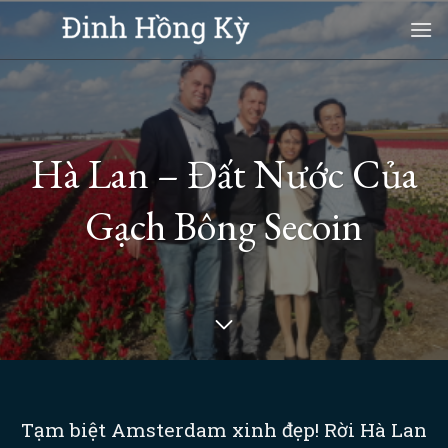
Skip
to
content
Hà Lan – Đất Nước Của
Gạch Bông Secoin
Tạm biệt Amsterdam xinh đẹp! Rời Hà Lan