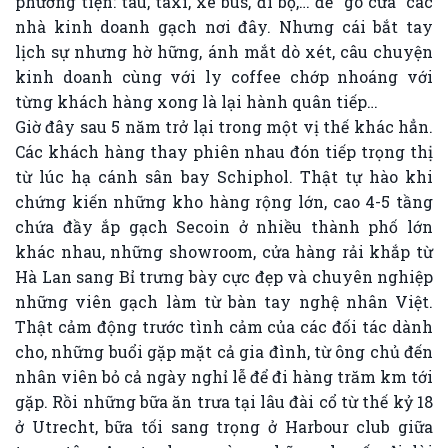
phương tiện: tàu, taxi, xe bus, đi bộ,… để “gõ cửa” các
nhà kinh doanh gạch nơi đây. Nhưng cái bắt tay
lịch sự nhưng hờ hững, ánh mắt dò xét, câu chuyện
kinh doanh cùng với ly coffee chớp nhoáng với
từng khách hàng xong là lại hành quân tiếp…
Giờ đây sau 5 năm trở lại trong một vị thế khác hẳn.
Các khách hàng thay phiên nhau đón tiếp trọng thị
từ lúc hạ cánh sân bay Schiphol. Thật tự hào khi
chứng kiến những kho hàng rộng lớn, cao 4-5 tầng
chứa đầy ắp gạch Secoin ở nhiều thành phố lớn
khác nhau, những showroom, cửa hàng rải khắp từ
Hà Lan sang Bỉ trưng bày cực đẹp và chuyên nghiệp
những viên gạch làm từ bàn tay nghệ nhân Việt.
Thật cảm động trước tình cảm của các đối tác dành
cho, những buổi gặp mặt cả gia đình, từ ông chủ đến
nhân viên bỏ cả ngày nghỉ lễ để đi hàng trăm km tới
gặp. Rồi những bữa ăn trưa tại lâu đài cổ từ thế kỷ 18
ở Utrecht, bữa tối sang trọng ở Harbour club giữa