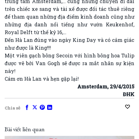
trung tâm Amsterdam,… cùng những chuyến đi dài
trên chiếc xe sang và tài xế được đối tác thuê riêng
để tham quan những địa điểm kinh doanh cũng như
những địa danh nổi tiếng như vườn Keukenhof,
Royal Delft từ thế kỷ 16,…
Đến Hà Lan đúng vào ngày King Day và có cảm giác
như được là King!!!
Một viên gạch bông Secoin với hình bông hoa Tulip
được vẽ bởi Van Gogh sẽ được ra mắt nhân sự kiện
này!
Cám ơn Hà Lan và hẹn gặp lại!
Amsterdam, 29/4/2015
ĐHK
Chia sẻ
Bài viết liên quan