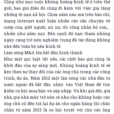
Cũng như mọi cuộc khủng hoảng kinh tế ở trên thế
giới, bao giờ điều đó cũng đi kèm với việc gia tăng
những tệ nạn xã hội. Chưa năm nào mà trên báo chí,
mạng internet xuất hiện nhiều các câu chuyện về
cướp của, giết người, xù nợ, rồi công nhân bỏ con,…
nhiều như năm nay. Bên cạnh đó nạn tham nhũng
ngày càng trở nên nghiêm trọng đã tác động không
nhỏ đến toàn bộ nền kinh tế.
Làm sóng M&A lớn bắt đầu hình thành
Như một qui luật tất yếu, cái chết bao giờ cũng là
khởi đầu của sự sống mới. Khủng hoảng kinh tế sẽ
kéo theo sự thay đổi của các ông chủ trong các công
trình, dự án. Năm 2012 một làn sóng các nhà đầu tư
nước ngoài đã bắt đầu nhảy vào Việt Nam để tìm
kiếm cơ hội mua bán và sáp nhập. Và khi giá đất, giá
nhà, giá nhà máy trở nên rẻ như cho không hoặc các
ông chũ cũ đều trả lại dự án cho ngân hàng thì chắc
chắn từ năm 2013 là cơ hội tuyệt vời cho các ông