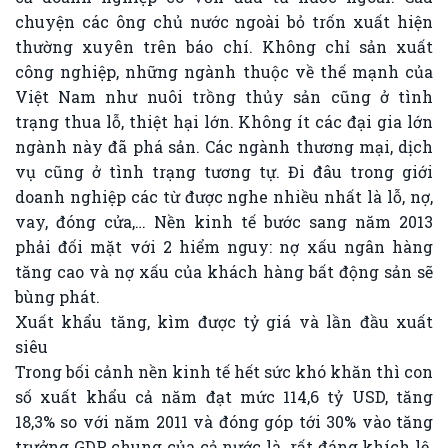
chuyện các ông chủ nước ngoài bỏ trốn xuất hiện
thường xuyên trên báo chí. Không chỉ sản xuất
công nghiệp, những ngành thuộc về thế mạnh của
Việt Nam như nuôi trồng thủy sản cũng ở tình
trạng thua lỗ, thiệt hại lớn. Không ít các đại gia lớn
ngành này đã phá sản. Các ngành thương mại, dịch
vụ cũng ở tình trạng tương tự. Đi đâu trong giới
doanh nghiệp các từ được nghe nhiều nhất là lỗ, nợ,
vay, đóng cửa,… Nền kinh tế bước sang năm 2013
phải đối mặt với 2 hiểm nguy: nợ xấu ngân hàng
tăng cao và nợ xấu của khách hàng bất động sản sẽ
bùng phát.
Xuất khẩu tăng, kìm được tỷ giá và lần đầu xuất
siêu
Trong bối cảnh nền kinh tế hết sức khó khăn thì con
số xuất khẩu cả năm đạt mức 114,6 tỷ USD, tăng
18,3% so với năm 2011 và đóng góp tới 30% vào tăng
trưởng GDP chung của cả nước là rất đáng khích lệ.