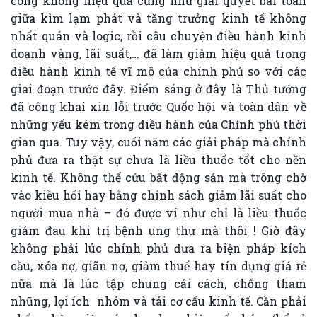
công không hiệu quả cũng như giải quyết bài toán
giữa kìm lạm phát và tăng trưởng kinh tế không
nhất quán và logic, rồi câu chuyện điều hành kinh
doanh vàng, lãi suất,… đã làm giảm hiệu quả trong
điều hành kinh tế vĩ mô của chính phủ so với các
giai đoạn trước đây. Điểm sáng ở đây là Thủ tướng
đã công khai xin lỗi trước Quốc hội và toàn dân về
những yếu kém trong điều hành của Chỉnh phủ thời
gian qua. Tuy vậy, cuối năm các giải pháp mà chính
phủ đưa ra thật sự chưa là liều thuốc tốt cho nền
kinh tế. Không thể cứu bất động sản mà trông chờ
vào kiều hối hay bằng chính sách giảm lãi suất cho
người mua nhà – đó được ví như chỉ là liều thuốc
giảm đau khi trị bệnh ung thư mà thôi ! Giờ đây
không phải lúc chính phủ đưa ra biện pháp kích
cầu, xóa nợ, giãn nợ, giảm thuế hay tín dụng giá rẻ
nữa mà là lúc tập chung cải cách, chống tham
nhũng, lợi ích nhóm và tái cơ cấu kinh tế. Cần phải