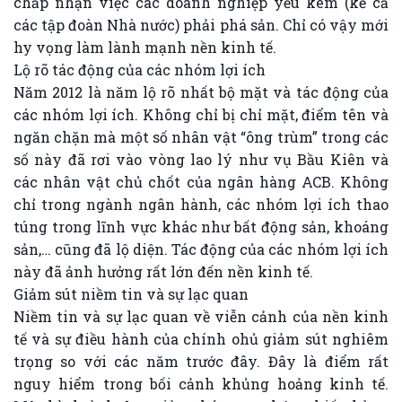
chấp nhận việc các doanh nghiệp yếu kém (kể cả
các tập đoàn Nhà nước) phải phá sản. Chỉ có vậy mới
hy vọng làm lành mạnh nền kinh tế.
Lộ rõ tác động của các nhóm lợi ích
Năm 2012 là năm lộ rõ nhất bộ mặt và tác động của
các nhóm lợi ích. Không chỉ bị chỉ mặt, điểm tên và
ngăn chặn mà một số nhân vật “ông trùm” trong các
số này đã rơi vào vòng lao lý như vụ Bầu Kiên và
các nhân vật chủ chốt của ngân hàng ACB. Không
chỉ trong ngành ngân hành, các nhóm lợi ích thao
túng trong lĩnh vực khác như bất động sản, khoáng
sản,… cũng đã lộ diện. Tác động của các nhóm lợi ích
này đã ảnh hưởng rất lớn đến nền kinh tế.
Giảm sút niềm tin và sự lạc quan
Niềm tin và sự lạc quan về viễn cảnh của nền kinh
tế và sự điều hành của chính ohủ giảm sút nghiêm
trọng so với các năm trước đây. Đây là điểm rất
nguy hiểm trong bối cảnh khủng hoảng kinh tế.