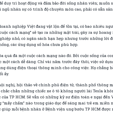
 để duy trì hoạt động và đảm bảo đời sống nhân viên; muốn 
i ngũ nhân sự có trình độ chuyên môn cao, phải có sẵn sản
anh nghiệp Việt đang vật lộn để tồn tại, có bao nhiêu ngư
cuộc cách mạng” sẽ tạo ra những mặt trái, gây ra sự hoang
hiệp nhỏ, có ngân sách hạn hẹp nhưng trước những lời đe d
thống, các ứng dụng số hóa chưa phù hợp.
a quá đà một cuộc cách mạng nào đó. Bởi cuộc sống của co
một cách dễ dàng. Chỉ vài năm trước đây thôi, việc sử dụng
cũng dùng điện thoại thông minh cho công việc. Họ chẳng h
i ấy.
hội nghị, hội thảo về chính phủ điện tử, thành phố thông mi
i chắc chắn những chiếc xe ô tô không người lái Tesla kh
của TP HCM. Sẽ vẫn có những kỹ sư điện toán e ngại đến V
 “mấy chấm” nào trong giáo dục để sáng mai trẻ em miền n
tức giúp mỗi bệnh nhân ở Bệnh viện ung bướu TP HCM được