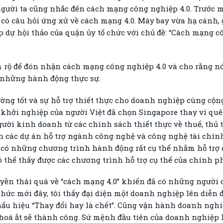
gười ta cũng nhắc đến cách mạng công nghiệp 4.0. Trước mộ
 có câu hỏi ứng xử về cách mạng 4.0. Máy bay vừa hạ cánh, g
dự hội thảo của quận ủy tổ chức với chủ đề: “Cách mạng cô
m rộ để đón nhận cách mạng công nghiệp 4.0 và cho rằng nó
à những hành động thực sự.
ường tốt và sự hỗ trợ thiết thực cho doanh nghiệp cùng cộ
n khởi nghiệp của người Việt đã chọn Singapore
thay vì qu
người kinh doanh từ các chính sách thiết thực về thuế, th
ển các dự án hỗ trợ ngành công nghệ và công nghệ tài chín
ó những chương trình hành động rất cụ thể nhằm hỗ trợ 
ó thể thấy được các chương trình hỗ trợ cụ thể của chính p
uyền thái quá về “cách mạng 4.0” khiến đã có những người
 chức mới đây, tôi thấy đại diện một doanh nghiệp lên diễ
ẩu hiệu “Thay đổi hay là chết”. Cũng vận hành doanh nghiệ
 hoá ắt sẽ thành công. Sứ mệnh đầu tiên của doanh nghiệp l