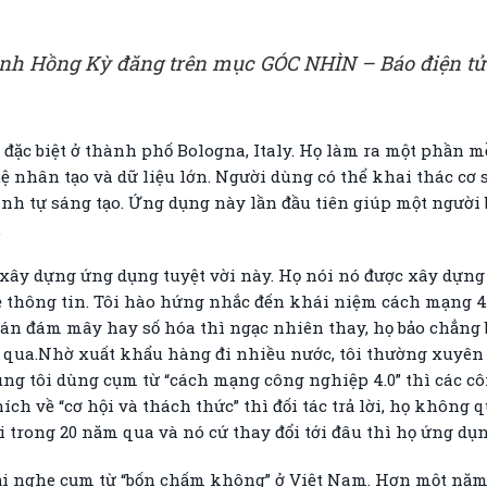
Đinh Hồng Kỳ đăng trên mục GÓC NHÌN – Báo điện tử
đặc biệt ở thành phố Bologna, Italy. Họ làm ra một phần m
uệ nhân tạo và dữ liệu lớn. Người dùng có thể khai thác cơ 
mình tự sáng tạo. Ứng dụng này lần đầu tiên giúp một ngườ
.
c xây dựng ứng dụng tuyệt vời này. Họ nói nó được xây dựn
 thông tin. Tôi hào hứng nhắc đến khái niệm cách mạng 4.0, 
n toán đám mây hay số hóa thì ngạc nhiên thay, họ bảo chẳng
 qua.Nhờ xuất khẩu hàng đi nhiều nước, tôi thường xuyên 
úng tôi dùng cụm từ “cách mạng công nghiệp 4.0” thì các c
hích về “cơ hội và thách thức” thì đối tác trả lời, họ không
i trong 20 năm qua và nó cứ thay đổi tới đâu thì họ ứng dụ
ải nghe cụm từ “bốn chấm không” ở Việt Nam. Hơn một năm 