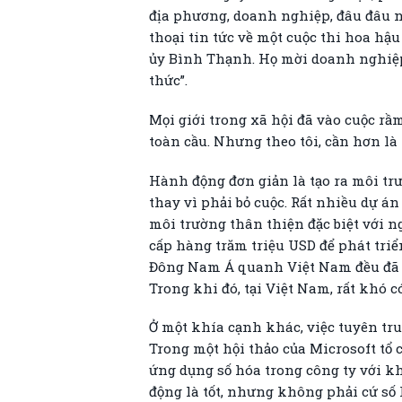
địa phương, doanh nghiệp, đâu đâu n
thoại tin tức về một cuộc thi hoa hậu
ủy Bình Thạnh. Họ mời doanh nghiệp 
thức”.
Mọi giới trong xã hội đã vào cuộc rầ
toàn cầu. Nhưng theo tôi, cần hơn l
Hành động đơn giản là tạo ra môi tr
thay vì phải bỏ cuộc. Rất nhiều dự á
môi trường thân thiện đặc biệt với 
cấp hàng trăm triệu USD để phát tri
Đông Nam Á quanh Việt Nam đều đã c
Trong khi đó, tại Việt Nam, rất khó c
Ở một khía cạnh khác, việc tuyên tr
Trong một hội thảo của Microsoft tổ
ứng dụng số hóa trong công ty với kh
động là tốt, nhưng không phải cứ số