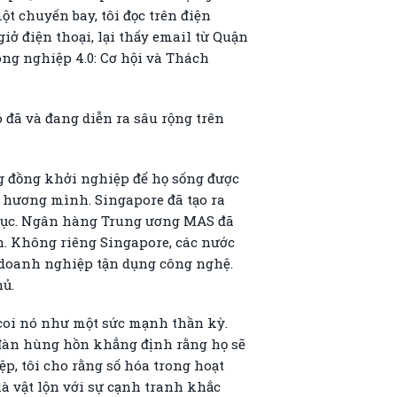
t chuyến bay, tôi đọc trên điện
iở điện thoại, lại thấy email từ Quận
ng nghiệp 4.0: Cơ hội và Thách
 đã và đang diễn ra sâu rộng trên
ng đồng khởi nghiệp để họ sống được
ê hương mình. Singapore đã tạo ra
ủ tục. Ngân hàng Trung ương MAS đã
h. Không riêng Singapore, các nước
doanh nghiệp tận dụng công nghệ.
hủ.
 coi nó như một sức mạnh thần kỳ.
n đàn hùng hồn khẳng định rằng họ sẽ
p, tôi cho rằng số hóa trong hoạt
à vật lộn với sự cạnh tranh khắc