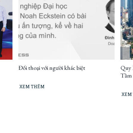
Đối thoại với người khác biệt
Quy 
Tầm n
thíc
XEM THÊM
XEM