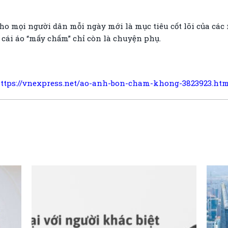
ho mọi người dân mỗi ngày mới là mục tiêu cốt lõi của các 
t cái áo “mấy chấm” chỉ còn là chuyện phụ.
ttps://vnexpress.net/ao-anh-bon-cham-khong-3823923.ht