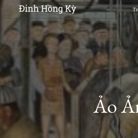
Skip
T
to
content
Ảo Ả