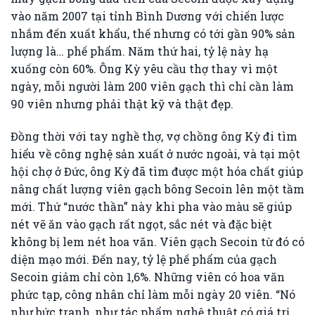
vào năm 2007 tại tỉnh Bình Dương với chiến lược
nhắm đến xuất khẩu, thế nhưng có tới gần 90% sản
lượng là… phế phẩm. Năm thứ hai, tỷ lệ này hạ
xuống còn 60%. Ông Kỳ yêu cầu thợ thay vì một
ngày, mỗi người làm 200 viên gạch thì chỉ cần làm
90 viên nhưng phải thật kỹ và thật đẹp.
Đồng thời với tay nghề thợ, vợ chồng ông Kỳ đi tìm
hiểu về công nghệ sản xuất ở nước ngoài, và tại một
hội chợ ở Đức, ông Kỳ đã tìm được một hóa chất giúp
nâng chất lượng viên gạch bông Secoin lên một tầm
mới. Thứ “nước thần” này khi pha vào màu sẽ giúp
nét vẽ ăn vào gạch rất ngọt, sắc nét và đặc biệt
không bị lem nét hoa văn. Viên gạch Secoin từ đó có
diện mạo mới. Đến nay, tỷ lệ phế phẩm của gạch
Secoin giảm chỉ còn 1,6%. Những viên có hoa văn
phức tạp, công nhân chỉ làm mỗi ngày 20 viên. “Nó
như bức tranh, như tác phẩm nghệ thuật có giá trị