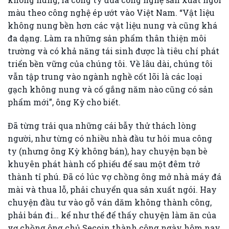
màu theo công nghệ ép ướt vào Việt Nam. “Vật liệu
không nung bền hơn các vật liệu nung và cũng khá
đa dạng. Làm ra những sản phẩm thân thiện môi
trường và có khả năng tái sinh được là tiêu chí phát
triển bền vững của chúng tôi. Về lâu dài, chúng tôi
vẫn tập trung vào ngành nghề cốt lõi là các loại
gạch không nung và cố gắng năm nào cũng có sản
phẩm mới”, ông Kỳ cho biết.
Đã từng trải qua những cái bẫy thử thách lòng
người, như từng có nhiều nhà đầu tư hỏi mua công
ty (nhưng ông Kỳ không bán), hay chuyện bạn bè
khuyên phát hành cổ phiếu để sau một đêm trở
thành tỉ phú. Đã có lúc vợ chồng ông mở nhà máy đá
mài và thua lỗ, phải chuyển qua sản xuất ngói. Hay
chuyện đầu tư vào gỗ ván dăm không thành công,
phải bán đi… kể như thế để thấy chuyện làm ăn của
vợ chồng ông chủ Secoin thành công ngày hôm nay