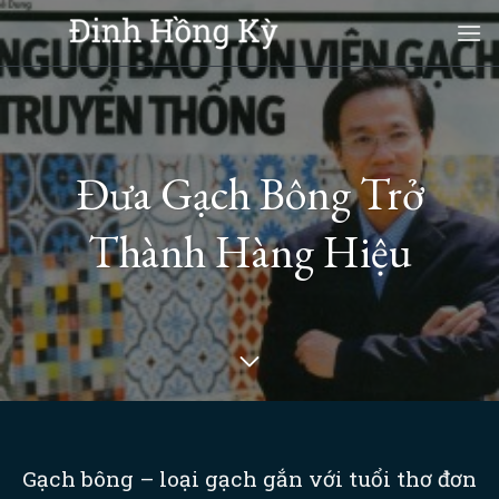
Skip
to
content
Đưa Gạch Bông Trở
Thành Hàng Hiệu
Gạch bông – loại gạch gắn với tuổi thơ đơn