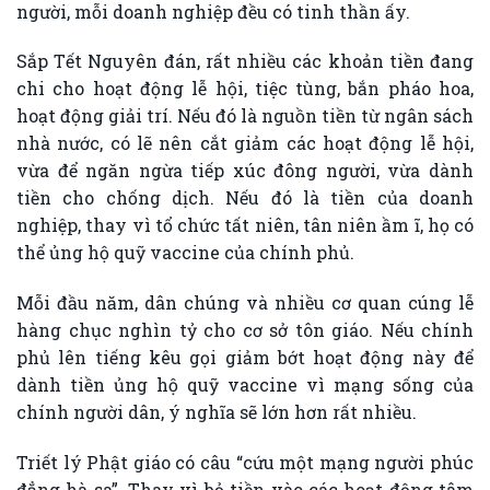
người, mỗi doanh nghiệp đều có tinh thần ấy.
Sắp Tết Nguyên đán, rất nhiều các khoản tiền đang
chi cho hoạt động lễ hội, tiệc tùng, bắn pháo hoa,
hoạt động giải trí. Nếu đó là nguồn tiền từ ngân sách
nhà nước, có lẽ nên cắt giảm các hoạt động lễ hội,
vừa để ngăn ngừa tiếp xúc đông người, vừa dành
tiền cho chống dịch. Nếu đó là tiền của doanh
nghiệp, thay vì tổ chức tất niên, tân niên ầm ĩ, họ có
thể ủng hộ quỹ vaccine của chính phủ.
Mỗi đầu năm, dân chúng và nhiều cơ quan cúng lễ
hàng chục nghìn tỷ cho cơ sở tôn giáo. Nếu chính
phủ lên tiếng kêu gọi giảm bớt hoạt động này để
dành tiền ủng hộ quỹ vaccine vì mạng sống của
chính người dân, ý nghĩa sẽ lớn hơn rất nhiều.
Triết lý Phật giáo có câu “cứu một mạng người phúc
đẳng hà sa”. Thay vì bỏ tiền vào các hoạt động tâm