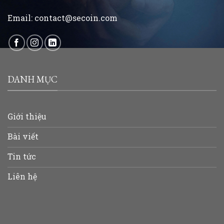
Email:
contact@secoin.com
DANH MỤC
Giới thiệu
Bài viết
Tin tức
Liên hệ