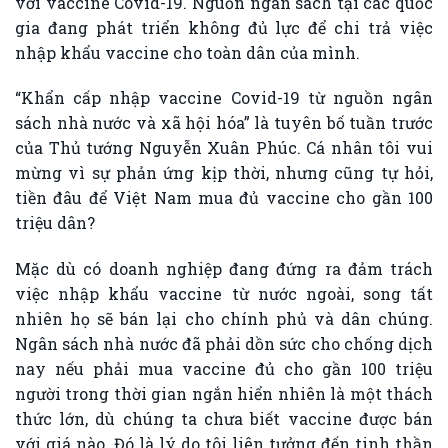
với vaccine Covid-19. Nguồn ngân sách tại các quốc
gia đang phát triển không đủ lực để chi trả việc
nhập khẩu vaccine cho toàn dân của mình.
“Khẩn cấp nhập vaccine Covid-19 từ nguồn ngân
sách nhà nước và xã hội hóa” là tuyên bố tuần trước
của Thủ tướng Nguyễn Xuân Phúc. Cá nhân tôi vui
mừng vì sự phản ứng kịp thời, nhưng cũng tự hỏi,
tiền đâu để Việt Nam mua đủ vaccine cho gần 100
triệu dân?
Mặc dù có doanh nghiệp đang đứng ra đảm trách
việc nhập khẩu vaccine từ nước ngoài, song tất
nhiên họ sẽ bán lại cho chính phủ và dân chúng.
Ngân sách nhà nước đã phải dồn sức cho chống dịch
nay nếu phải mua vaccine đủ cho gần 100 triệu
người trong thời gian ngắn hiển nhiên là một thách
thức lớn, dù chúng ta chưa biết vaccine được bán
với giá nào. Đó là lý do tôi liên tưởng đến tinh thần