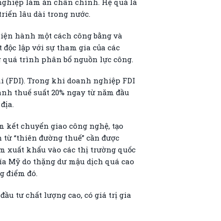
ghiệp làm ăn chân chính. Hệ quả là
riển lâu dài trong nước.
 hiện hành một cách công bằng và
 độc lập với sự tham gia của các
g quá trình phân bổ nguồn lực công.
i (FDI). Trong khi doanh nghiệp FDI
nh thuế suất 20% ngay từ năm đầu
địa.
am kết chuyển giao công nghệ, tạo
 từ “thiên đường thuế” cần được
ằm xuất khẩu vào các thị trường quốc
hía Mỹ do thặng dư mậu dịch quá cao
g điểm đó.
u tư chất lượng cao, có giá trị gia