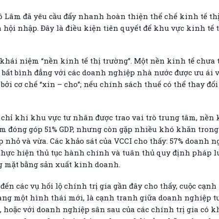
Tô Lâm đã yêu cầu đẩy nhanh hoàn thiện thể chế kinh tế th
à hội nhập. Đây là điều kiện tiên quyết để khu vực kinh tế
khái niệm “nền kinh tế thị trường”. Một nền kinh tế chưa t
ất bình đẳng với các doanh nghiệp nhà nước được ưu ái về 
 bởi cơ chế “xin – cho”; nếu chính sách thuế có thể thay đổi
: chỉ khi khu vực tư nhân được trao vai trò trung tâm, nền
m đóng góp 51% GDP, nhưng còn gặp nhiều khó khăn trong v
iệp nhỏ và vừa. Các khảo sát của VCCI cho thấy: 57% doanh
 thực hiện thủ tục hành chính và tuân thủ quy định pháp l
g mặt bằng sản xuất kinh doanh.
đến các vụ hối lộ chính trị gia gần đây cho thấy, cuộc cạ
g một hình thái mới, là cạnh tranh giữa doanh nghiệp t
 hoặc với doanh nghiệp sân sau của các chính trị gia có k