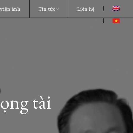
viện ảnh
Tin tức
Liên hệ
ọng tài