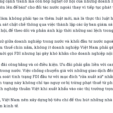
g cạnh tranh mà còn bóp nghẹt cơ hội của những doanh n
 lên để bán” cho đối tác nước ngoài thay vì tiếp tục phát t
 làm không phải tạo ra thêm luật mới, mà là thực thi luật
sát chặt chẽ thông qua việc thành lập các ủy ban giám sát
hội, để theo dõi và phản ánh kịp thời những sai lệch tron
i xử giữa doanh nghiệp trong nước và khối đầu tư nước ngoà
m thuế chín năm, không ít doanh nghiệp Việt Nam phải gá
 mời gọi FDI nhưng lại gây khó khăn cho doanh nghiệp nội 
 đãi công bằng và có điều kiện. Ưu đãi phải gắn liền với c
 trong nước. Việc chống chuyển giá với những giao dịch đến
 soát tình trạng FDI đầu tư với mục đích “rửa xuất xứ” nh
h trạng này không chỉ tạo nguy cơ bị trừng phạt thuế từ p
 nghiệp thuần Việt khi xuất khẩu vào các thị trường trọn
, Việt Nam nên xây dựng bộ tiêu chí để thu hút những nhà đầ
n kinh tế.