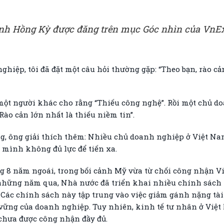
Đinh Hồng Kỳ được đăng trên mục Góc nhìn của VnEx
hiệp, tôi đã đặt một câu hỏi thường gặp: “Theo bạn, rào cản
 một người khác cho rằng “Thiếu công nghệ”. Rồi một chủ d
Rào cản lớn nhất là thiếu niềm tin”.
ng, ông giải thích thêm: Nhiều chủ doanh nghiệp ở Việt N
ợ mình không đủ lực để tiến xa.
g 8 năm ngoái, trong bối cảnh Mỹ vừa từ chối công nhận Vi
 những năm qua, Nhà nước đã triển khai nhiều chính sách 
. Các chính sách này tập trung vào việc giảm gánh nặng tài
 vững của doanh nghiệp. Tuy nhiên, kinh tế tư nhân ở Việ
 chưa được công nhận đầy đủ.