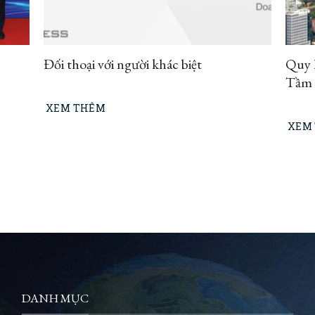
Đối thoại với người khác biệt
Quy 
Tầm n
thíc
XEM THÊM
XEM
DANH MỤC