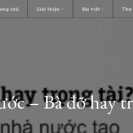
rang chủ
Giới thiệu
Bài viết
Thư 
ớc – Bà đỡ hay tr