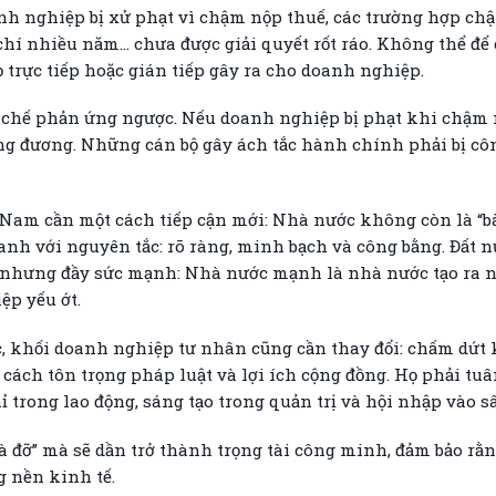
nh nghiệp bị xử phạt vì chậm nộp thuế, các trường hợp chậ
chí nhiều năm… chưa được giải quyết rốt ráo. Không thể đ
trực tiếp hoặc gián tiếp gây ra cho doanh nghiệp.
 cơ chế phản ứng ngược. Nếu doanh nghiệp bị phạt khi chậm
g đương. Những cán bộ gây ách tắc hành chính phải bị cô
 Nam cần một cách tiếp cận mới: Nhà nước không còn là “b
nh với nguyên tắc: rõ ràng, minh bạch và công bằng. Đất 
iản nhưng đầy sức mạnh: Nhà nước mạnh là nhà nước tạo ra
ệp yếu ớt.
, khối doanh nghiệp tư nhân cũng cần thay đổi: chấm dứt
cách tôn trọng pháp luật và lợi ích cộng đồng. Họ phải tu
ỉ trong lao động, sáng tạo trong quản trị và hội nhập vào s
 đỡ” mà sẽ dần trở thành trọng tài công minh, đảm bảo r
g nền kinh tế.