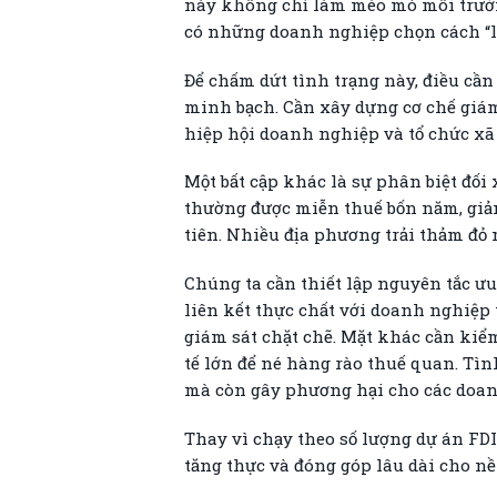
này không chỉ làm méo mó môi trườn
có những doanh nghiệp chọn cách “lớn
Để chấm dứt tình trạng này, điều cần
minh bạch. Cần xây dựng cơ chế giám 
hiệp hội doanh nghiệp và tổ chức xã 
Một bất cập khác là sự phân biệt đố
thường được miễn thuế bốn năm, giả
tiên. Nhiều địa phương trải thảm đỏ
Chúng ta cần thiết lập nguyên tắc ưu
liên kết thực chất với doanh nghiệp
giám sát chặt chẽ. Mặt khác cần kiểm
tế lớn để né hàng rào thuế quan. Tìn
mà còn gây phương hại cho các doanh
Thay vì chạy theo số lượng dự án FDI
tăng thực và đóng góp lâu dài cho nề