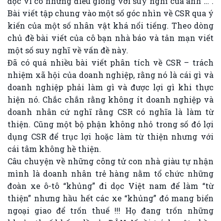
đọc vì có những điều giống với suy nghĩ của anh …”.
Bài viết tập chung vào một số góc nhìn về CSR qua ý
kiến của một số nhân vật khá nổi tiếng. Theo dòng
chủ đề bài viết của cô bạn nhà báo và tản mạn viết
một số suy nghĩ về vấn đề này.
Đã có quá nhiều bài viết phân tích về CSR – trách
nhiệm xã hội của doanh nghiệp, rằng nó là cái gì và
doanh nghiệp phải làm gì và được lợi gì khi thực
hiện nó. Chắc chắn rằng không ít doanh nghiệp và
doanh nhân cứ nghĩ rằng CSR có nghĩa là làm từ
thiện. Cũng một bộ phận không nhỏ trong số đó lợi
dụng CSR để trục lợi hoặc làm từ thiện nhưng với
cái tâm không hề thiện.
Câu chuyện về những công tử con nhà giàu tự nhận
mình là doanh nhân trẻ hàng nằm tổ chức những
đoàn xe ô-tô “khủng” đi dọc Việt nam để làm “từ
thiện” nhưng hầu hết các xe “khủng” đó mang biển
ngoại giao để trốn thuế !!! Họ đang trốn những