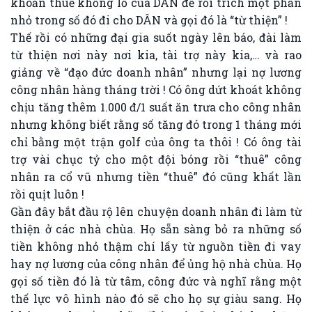
khoản thuế khổng lồ của DÂN để rồi trích một phần
nhỏ trong số đó đi cho DÂN và gọi đó là “từ thiện” !
Thế rồi có những đại gia suốt ngày lên báo, đài làm
từ thiện nơi này nơi kia, tài trợ này kia,… và rao
giảng về “đạo đức doanh nhân” nhưng lại nợ lương
công nhân hàng tháng trời ! Có ông dứt khoát không
chịu tăng thêm 1.000 đ/1 suất ăn trưa cho công nhân
nhưng không biết rằng số tăng đó trong 1 tháng mới
chỉ bằng một trận golf của ông ta thôi ! Có ông tài
trợ vài chục tỷ cho một đội bóng rồi “thuê” công
nhân ra cổ vũ nhưng tiền “thuê” đó cũng khất lần
rồi quịt luôn !
Gần đây bắt đầu rộ lên chuyện doanh nhân đi làm từ
thiện ở các nhà chùa. Họ sẵn sàng bỏ ra những số
tiền không nhỏ thậm chí lấy từ nguồn tiền đi vay
hay nợ lương của công nhân để ủng hộ nhà chùa. Họ
gọi số tiền đó là từ tâm, công đức và nghĩ rằng một
thế lực vô hình nào đó sẽ cho họ sự giàu sang. Họ