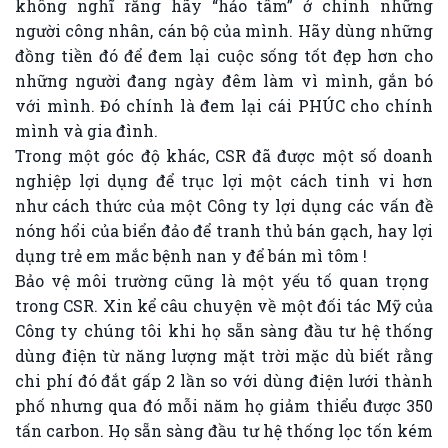
không nghĩ rằng hãy “hảo tâm” ở chính những
người công nhân, cán bộ của mình. Hãy dùng những
đồng tiền đó để đem lại cuộc sống tốt đẹp hơn cho
những người đang ngày đêm làm vì mình, gắn bó
với mình. Đó chính là đem lại cái PHÚC cho chính
mình và gia đình.
Trong một góc độ khác, CSR đã được một số doanh
nghiệp lợi dụng để trục lợi một cách tinh vi hơn
như cách thức của một Công ty lợi dụng các vấn đề
nóng hổi của biển đảo để tranh thủ bán gạch, hay lợi
dụng trẻ em mắc bệnh nan y để bán mì tôm !
Bảo vệ môi trường cũng là một yếu tố quan trọng
trong CSR. Xin kể câu chuyện về một đối tác Mỹ của
Công ty chúng tôi khi họ sẵn sàng đầu tư hệ thống
dùng điện từ năng lượng mặt trời mặc dù biết rằng
chi phí đó đắt gấp 2 lần so với dùng điện lưới thành
phố nhưng qua đó mỗi năm họ giảm thiểu được 350
tấn carbon. Họ sẵn sàng đầu tư hệ thống lọc tốn kém