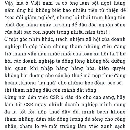
Vậy mà ở Việt nam ta có ông làm bột ngọt hàng
năm ủng hộ không biết bao nhiêu tiền từ thiện để
“xóa đói giảm nghèo”, nhưng lại thải trộm hàng tấn
chất độc hàng ngày ra sông để đầu độc nguồn sống
của biết bao con người trong nhiều năm trời !!!
Ở một góc nhìn khác, trách nhiệm xã hội của doanh
nghiệp là góp phần chống tham nhũng, điều đang
trở thành vấn nạn nhức nhối của toàn xã hội ta. Thử
hỏi các doanh nghiệp ta đồng lòng không bồi dưỡng
hải quan khi nhập hàng hàng hóa, kiên quyết
không bồi dưỡng cho cán bộ thuế mà nộp thuế đàng
hoàng, không “lại quả” cho những hợp đồng béo bở,…
thì tham nhũng đâu còn mảnh đất sống !
Đừng nói đến việc CSR ở đâu đó cho cao sang, hãy
làm tốt CSR ngay chính doanh nghiệp mình cũng
đã là tốt rồi: nộp thuế đầy đủ, minh bạch không
tham nhũng, đảm bảo đồng lương đủ sống cho công
nhân, chăm lo về môi trường làm việc xanh sạch