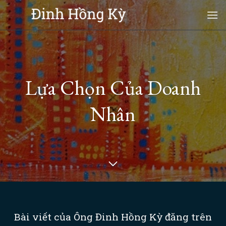
Skip
to
content
Lựa Chọn Của Doanh
Nhân
Bài viết của Ông Đinh Hồng Kỳ đăng trên