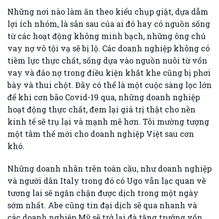
Những nơi nào làm ăn theo kiểu chụp giật, dựa dẫm
lợi ích nhóm, là sân sau của ai đó hay có nguồn sống
từ các hoạt động không minh bạch, những ông chủ
vay nợ vô tội vạ sẽ bị lộ. Các doanh nghiệp không có
tiềm lực thực chất, sống dựa vào nguồn nuôi từ vốn
vay và đảo nợ trong điều kiện khắt khe cũng bị phơi
bày và thui chột. Đây có thể là một cuộc sàng lọc lớn
để khi cơn bão Covid-19 qua, những doanh nghiệp
hoạt động thực chất, đem lại giá trị thật cho nền
kinh tế sẽ trụ lại và mạnh mẽ hơn. Tôi mường tượng
một tâm thế mới cho doanh nghiệp Việt sau cơn
khó.
Những doanh nhân trên toàn cầu, như doanh nghiệp
và người dân Italy trong đó có Ugo vẫn lạc quan về
tương lai sẽ ngăn chặn được dịch trong một ngày
sớm nhất. Abe cũng tin đại dịch sẽ qua nhanh và
các doanh nghiệp Mỹ sẽ trở lại đà tăng trưởng vốn