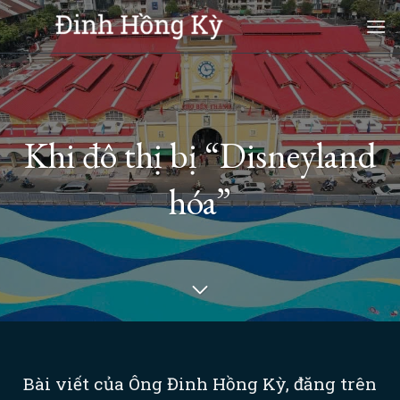
Skip
to
content
Khi đô thị bị “Disneyland
hóa”
Bài viết của Ông Đinh Hồng Kỳ, đăng trên