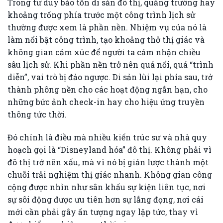
Trong tư duy bảo tồn di sản đô thị, quảng trường hay
khoảng trống phía trước một công trình lịch sử
thường được xem là phần nền. Nhiệm vụ của nó là
làm nổi bật công trình, tạo khoảng thở thị giác và
không gian cảm xúc để người ta cảm nhận chiều
sâu lịch sử. Khi phần nền trở nên quá nổi, quá “trình
diễn”, vai trò bị đảo ngược. Di sản lùi lại phía sau, trở
thành phông nền cho các hoạt động ngắn hạn, cho
những bức ảnh check-in hay cho hiệu ứng truyền
thông tức thời.
Đó chính là điều mà nhiều kiến trúc sư và nhà quy
hoạch gọi là “Disneyland hóa” đô thị. Không phải vì
đô thị trở nên xấu, mà vì nó bị giản lược thành một
chuỗi trải nghiệm thị giác nhanh. Không gian công
cộng được nhìn như sân khấu sự kiện liên tục, nơi
sự sôi động được ưu tiên hơn sự lắng đọng, nơi cái
mới cần phải gây ấn tượng ngay lập tức, thay vì