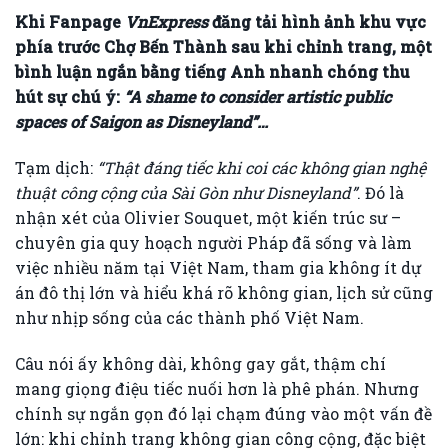
Khi Fanpage
VnExpress
đăng tải hình ảnh khu vực
phía trước Chợ Bến Thành sau khi chỉnh trang, một
bình luận ngắn bằng tiếng Anh nhanh chóng thu
hút sự chú ý:
“A shame to consider artistic public
spaces of Saigon as Disneyland”…
Tạm dịch:
“Thật đáng tiếc khi coi các không gian nghệ
thuật công cộng của Sài Gòn như Disneyland”
. Đó là
nhận xét của Olivier Souquet, một kiến trúc sư –
chuyên gia quy hoạch người Pháp đã sống và làm
việc nhiều năm tại Việt Nam, tham gia không ít dự
án đô thị lớn và hiểu khá rõ không gian, lịch sử cũng
như nhịp sống của các thành phố Việt Nam.
Câu nói ấy không dài, không gay gắt, thậm chí
mang giọng điệu tiếc nuối hơn là phê phán. Nhưng
chính sự ngắn gọn đó lại chạm đúng vào một vấn đề
lớn: khi chỉnh trang không gian công cộng, đặc biệt