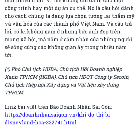
mất nhiều nhất” vì thế không chỉ dành cho một
công trình hay một dự án cụ thể. Nó là câu hỏi dành
cho cách chúng ta đang lựa chọn tương lai thẩm mỹ
và văn hóa của các thành phố Việt Nam. Và câu trả
lời, có lẽ, không nằm ở những bức ảnh đẹp trên
mạng xã hội, mà nằm ở cảm nhận của những người
sẽ sống cùng các không gian ấy trong nhiều năm
tới.
(*) Phó Chủ tịch HUBA, Chủ tịch Hội Doanh nghiệp
Xanh TP.HCM (HGBA), Chủ tịch HĐQT Công ty Secoin,
Chủ tịch Hiệp hội Xây dựng và Vật liệu xây dựng
TP.HCM.
Link bài viết trên Báo Doanh Nhân Sài Gòn:
https://doanhnhansaigon.vn/khi-do-thi-bi-
disneyland-hoa-332741.html