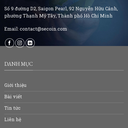
Số 9 đường D2, Saigon Pearl, 92 Nguyễn Hữu Cảnh,
phường Thạnh Mỹ Tây, Thành phố Hồ Chí Minh
Email:
contact@secoin.com
DANH MỤC
Giới thiệu
Bài viết
Tin tức
Liên hệ