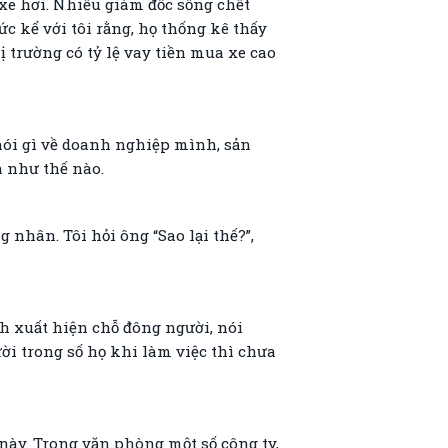
xe hơi. Nhiều giám đốc sống chết
c kể với tôi rằng, họ thống kê thấy
ị trường có tỷ lệ vay tiền mua xe cao
g nói gì về doanh nghiệp mình, sản
n như thế nào.
 nhân. Tôi hỏi ông “Sao lại thế?”,
ch xuất hiện chỗ đông người, nói
i trong số họ khi làm việc thì chưa
này. Trong văn phòng một số công ty,