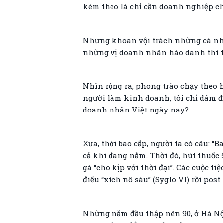
kèm theo là chỉ cần doanh nghiệp chi
Nhưng khoan vội trách những cá nhân,
những vị doanh nhân háo danh thì tạ
Nhìn rộng ra, phong trào chạy theo 
người làm kinh doanh, tôi chỉ dám đ
doanh nhân Việt ngày nay?
Xưa, thời bao cấp, người ta có câu: “B
cả khi đang nằm. Thời đó, hút thuốc 
gà “cho kịp với thời đại”. Các cuộc 
điếu “xích nô sáu” (Syglo VI) rồi post
Những năm đầu thập nên 90, ở Hà Nội