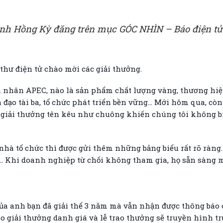
Đinh Hồng Kỳ đăng trên mục GÓC NHÌN – Báo điện tử
thư điện tử chào mời các giải thưởng.
h nhân APEC, nào là sản phẩm chất lượng vàng, thương hiệ
h đạo tài ba, tổ chức phát triển bền vững… Mới hôm qua, còn
ố giải thưởng tên kêu như chuông khiến chúng tôi không bi
hà tổ chức thì được gửi thêm những bảng biểu rất rõ ràng. Đ
ì… Khi doanh nghiệp từ chối không tham gia, họ sẵn sàng 
a anh bạn đã giải thể 3 năm mà vẫn nhận được thông báo c
o giải thưởng danh giá và lễ trao thưởng sẽ truyền hình tr