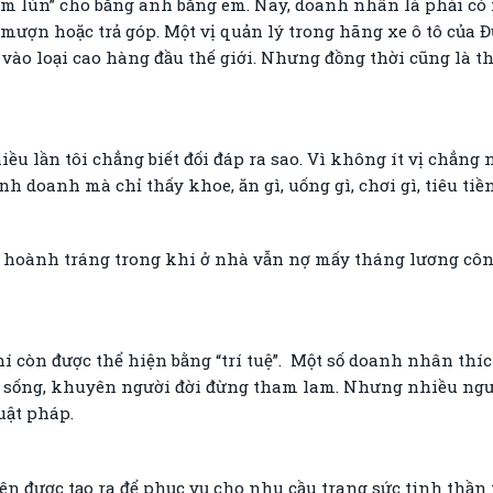
m lùn” cho bằng anh bằng em. Nay, doanh nhân là phải có 
mượn hoặc trả góp. Một vị quản lý trong hãng xe ô tô của Đứ
 vào loại cao hàng đầu thế giới. Nhưng đồng thời cũng là th
iều lần tôi chẳng biết đối đáp ra sao. Vì không ít vị chẳn
doanh mà chỉ thấy khoe, ăn gì, uống gì, chơi gì, tiêu tiề
golf hoành tráng trong khi ở nhà vẫn nợ mấy tháng lương công
chí còn được thể hiện bằng “trí tuệ”. Một số doanh nhân thí
ch sống, khuyên người đời đừng tham lam. Nhưng nhiều ngườ
luật pháp.
n được tạo ra để phục vụ cho nhu cầu trang sức tinh thần 