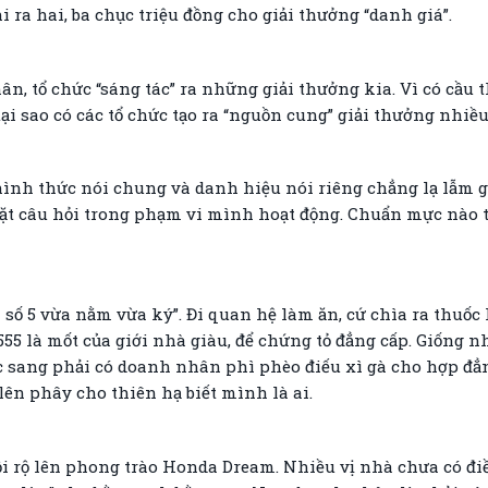
 ra hai, ba chục triệu đồng cho giải thưởng “danh giá”.
 tổ chức “sáng tác” ra những giải thưởng kia. Vì có cầu t
i sao có các tổ chức tạo ra “nguồn cung” giải thưởng nhiề
hình thức nói chung và danh hiệu nói riêng chẳng lạ lẫm g
ặt câu hỏi trong phạm vi mình hoạt động. Chuẩn mực nào t
a số 5 vừa nằm vừa ký”. Đi quan hệ làm ăn, cứ chìa ra thuốc l
555 là mốt của giới nhà giàu, để chứng tỏ đẳng cấp. Giống 
tiệc sang phải có doanh nhân phì phèo điếu xì gà cho hợp đ
 lên phây cho thiên hạ biết mình là ai.
 rộ lên phong trào Honda Dream. Nhiều vị nhà chưa có đi