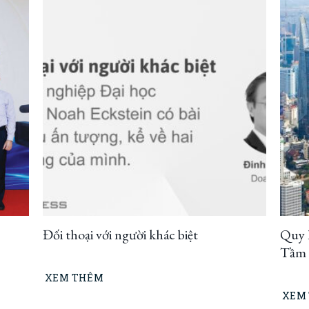
Đối thoại với người khác biệt
Quy 
Tầm n
thíc
XEM THÊM
XEM