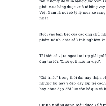
rau muống” để mua bằng được “con zi
phải mua bằng được xe ô tô bằng vay 
Việt Nam là nơi có tỷ lệ mua xe sang
nhất.
Ngồi vào bàn tiệc của các ông chủ, nh
phẩm mình, chia sẻ kinh nghiệm kinh 
Tôi biết có vị ra ngoài tài trợ giải 
ông trả lời: “Chơi golf mới ra việc!”.
“Giá trị ảo” trong thời đại này thậm 
những lời hay ý đẹp, dạy lớp trẻ cá
hay, chưa đẹp, đôi lúc còn bỏ qua cả 
Chính những danh hiệu được kể ở trê