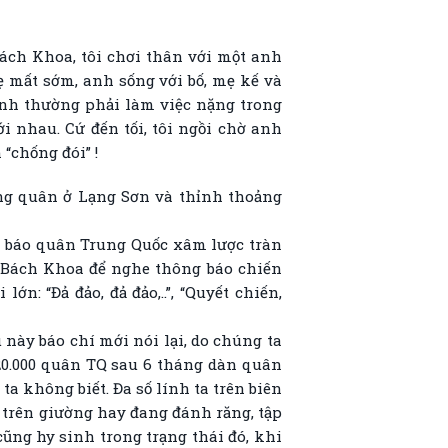
Bách Khoa, tôi chơi thân với một anh
ẹ mất sớm, anh sống với bố, mẹ kế và
h thường phải làm việc nặng trong
i nhau. Cứ đến tối, tôi ngồi chờ anh
“chống đói” !
óng quân ở Lạng Sơn và thỉnh thoảng
g báo quân Trung Quốc xâm lược tràn
g Bách Khoa để nghe thông báo chiến
n: “Đả đảo, đả đảo,..”, “Quyết chiến,
này báo chí mới nói lại, do chúng ta
20.000 quân TQ sau 6 tháng dàn quân
ta không biết. Đa số lính ta trên biên
t trên giường hay đang đánh răng, tập
cũng hy sinh trong trạng thái đó, khi