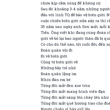
chưa kịp cầm súng để kháng cự.
Sau đó khoảng 3-4 năm những người b
đấu với lính TQ để bảo vệ biên giới.
cuộc chiến biên giới nữa xảy ra thì
35 năm sau ngày anh Sơn mất, mỗi k
Tiến. Ông viết khi đang cùng đoàn c
giới về bỏ lại bao người thân đã bị qu
Có cho dù thế nào, tới cuối đời, đến 
Đoàn quân vội đi
Đi về biên giới
Cũng từ biên giới về
Những bầy trẻ nhỏ
Đoàn quân lặng im
Nhìn đàn em bé
Từng đôi mắt đen xoe tròn
Từng đôi mắt mang hình viên đạn
Từng đôi mắt sáng lên cháy lên như
Từng đôi mắt quê hương trao cho đ
Người chiến sĩ hãy giữ lấy