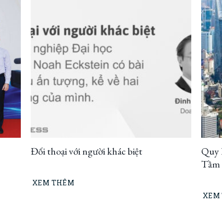
Đối thoại với người khác biệt
Quy 
Tầm n
thíc
XEM THÊM
XEM