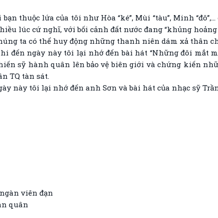
ạn thuộc lứa của tôi như Hòa “ké”, Mùi “tàu”, Minh “đô”,… 
 Nhiều lúc cứ nghĩ, với bối cảnh đất nước đang “khủng hoảng
 chúng ta có thể huy động những thanh niên dám xả thân 
hi đến ngày này tôi lại nhớ đến bài hát “Những đôi mắt m
hiến sỹ hành quân lên bảo vệ biên giới và chứng kiến nh
ân TQ tàn sát.
ngày này tôi lại nhớ đến anh Sơn và bài hát của nhạc sỹ Trầ
 ngàn viên đạn
oàn quân