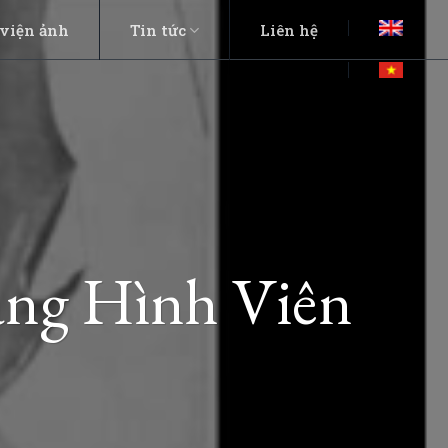
viện ảnh
Tin tức
Liên hệ
ang Hình Viên