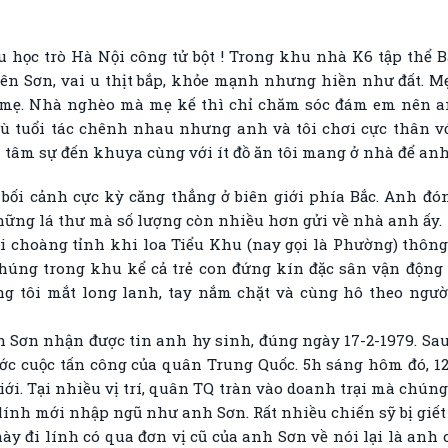
cậu học trò Hà Nội công tử bột ! Trong khu nhà K6 tập thể 
 tên Sơn, vai u thịt bắp, khỏe mạnh nhưng hiền như đất. M
mẹ. Nhà nghèo mà mẹ kế thì chỉ chăm sóc đám em nên an
ù tuổi tác chênh nhau nhưng anh và tôi chơi cực thân vớ
 tâm sự đến khuya cùng với ít đồ ăn tôi mang ở nhà để anh 
bối cảnh cực kỳ căng thẳng ở biên giới phía Bắc. Anh đ
những lá thư mà số lượng còn nhiều hơn gửi về nhà anh ấy.
ôi choàng tỉnh khi loa Tiểu Khu (nay gọi là Phường) thôn
 chúng trong khu kể cả trẻ con đứng kín đặc sân vận độn
 tôi mắt long lanh, tay nắm chặt và cùng hô theo người lớ
h Sơn nhận được tin anh hy sinh, đúng ngày 17-2-1979. Sau 
ớc cuộc tấn công của quân Trung Quốc. 5h sáng hôm đó, 1
iới. Tại nhiều vị trí, quân TQ tràn vào doanh trại mà chúng 
 lính mới nhập ngũ như anh Sơn. Rất nhiều chiến sỹ bị giế
này đi lính có qua đơn vị cũ của anh Sơn về nói lại là anh 