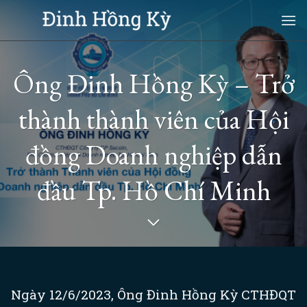
Skip
to
content
Ông Đinh Hồng Kỳ – Trở
thành thành viên của Hội
đồng Doanh nghiệp dẫn
đầu Tp. Hồ Chí Minh
Ngày 12/6/2023, Ông Đinh Hồng Kỳ CTHĐQT