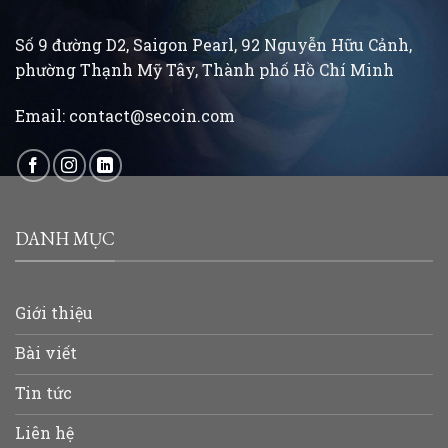
Số 9 đường D2, Saigon Pearl, 92 Nguyễn Hữu Cảnh,
phường Thạnh Mỹ Tây, Thành phố Hồ Chí Minh
Email:
contact@secoin.com
DANH MỤC
Giới thiệu
Bài viết
Tin tức
Liên hệ