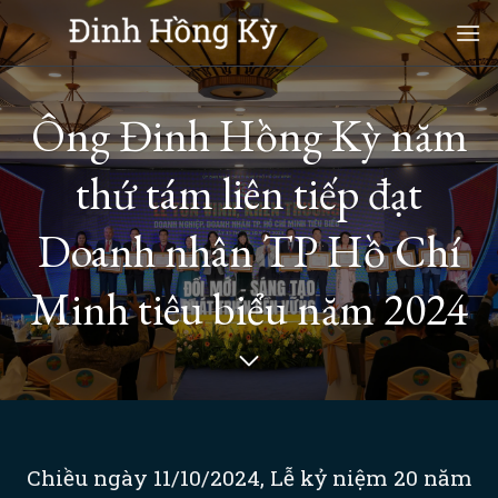
Skip
to
content
Ông Đinh Hồng Kỳ năm
thứ tám liên tiếp đạt
Doanh nhân TP Hồ Chí
Minh tiêu biểu năm 2024
Chiều ngày 11/10/2024, Lễ kỷ niệm 20 năm