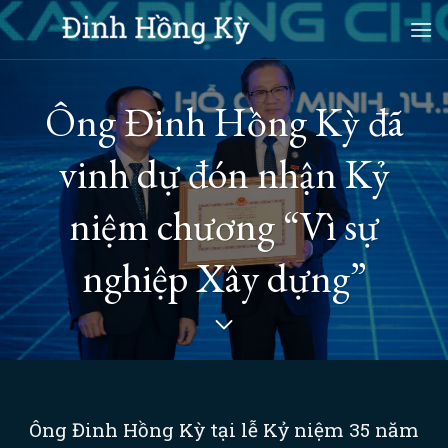
Skip
to
content
Ông Đinh Hồng Kỳ đã
vinh dự đón nhận Kỷ
niệm chương “Vì sự
nghiệp Xây dựng”
Ông Đinh Hồng Kỳ tại lễ Kỷ niệm 35 năm