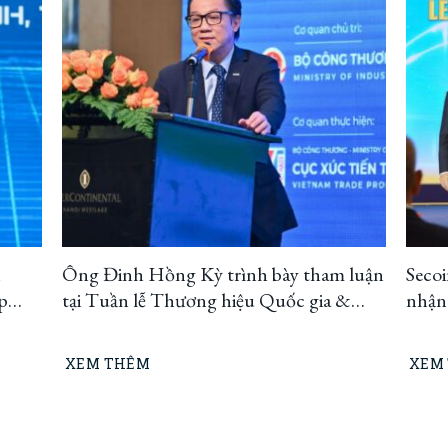
n
Ông Đinh Hồng Kỳ trình bày tham luận
Seco
p
tại Tuần lễ Thương hiệu Quốc gia &
nhận
Diễn đàn Thương hiệu Quốc gia 2026
Doan
năm 
XEM THÊM
XEM