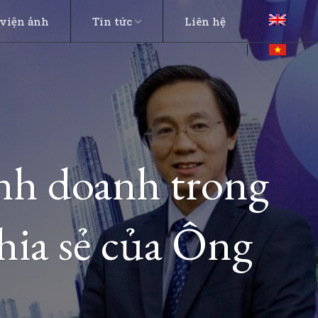
viện ảnh
Tin tức
Liên hệ
inh doanh trong
hia sẻ của Ông