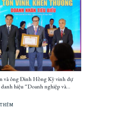
in và ông Đinh Hồng Kỳ vinh dự
 danh hiệu “Doanh nghiệp và
h nhân TP Hồ Chí Minh tiêu biểu”
2025
 THÊM