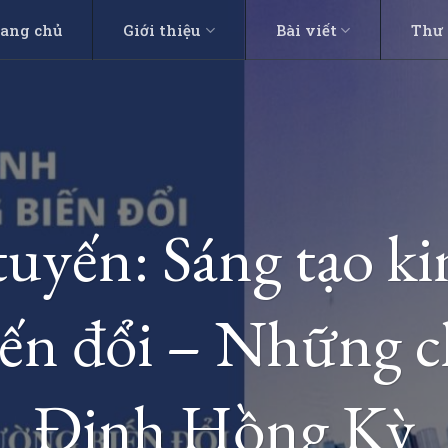
rang chủ
Giới thiệu
Bài viết
Thư 
tuyến: Sáng tạo k
ến đổi – Những c
Đinh Hồng Kỳ