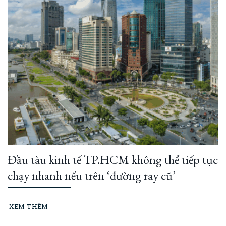
Đầu tàu kinh tế TP.HCM không thể tiếp tục
chạy nhanh nếu trên ‘đường ray cũ’
XEM THÊM