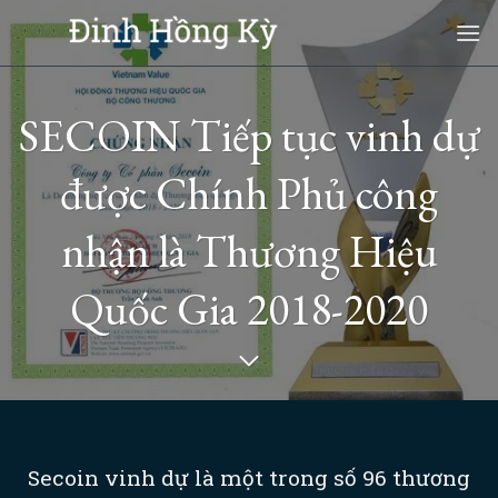
Skip
to
content
SECOIN Tiếp tục vinh dự
được Chính Phủ công
nhận là Thương Hiệu
Quốc Gia 2018-2020
Secoin vinh dự là một trong số 96 thương