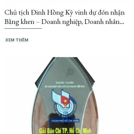
Chủ tịch Đinh Hồng Kỳ vinh dự đón nhận
Bằng khen – Doanh nghiệp, Doanh nhân
đổi mới, sáng tạo cùng Thành phố phát
triển giai đoạn 2023–2025
XEM THÊM