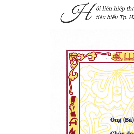
H
ội liên hiệp 
tiêu biểu Tp. 