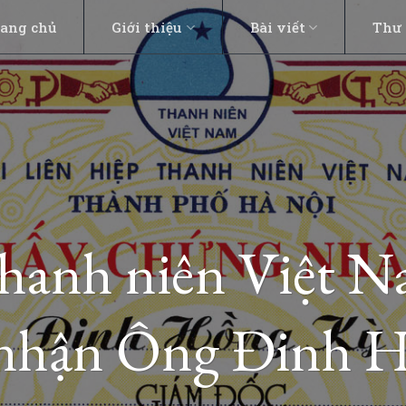
rang chủ
Giới thiệu
Bài viết
Thư 
 thanh niên Việt 
nhận Ông Đinh 