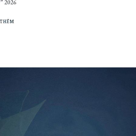
” 2026
 THÊM