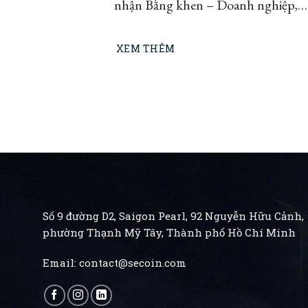
nhận Bằng khen – Doanh nghiệp,
Doanh nhân đổi mới, sáng tạo cùng
Thành phố phát triển giai đoạn 20
XEM THÊM
2025
Số 9 đường D2, Saigon Pearl, 92 Nguyễn Hữu Cảnh,
phường Thạnh Mỹ Tây, Thành phố Hồ Chí Minh
Email:
contact@secoin.com