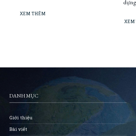
dựng
XEM THÊM
23–
XEM
DANH MỤC
Giới thiệu
Bài viết