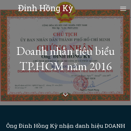
Skip
to
content
Doanh nhân tiêu biểu
TP.HCM năm 2016
Ông Đinh Hồng Kỳ nhận danh hiệu DOANH