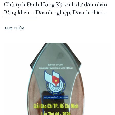
Chủ tịch Đinh Hồng Kỳ vinh dự đón nhận
Bằng khen – Doanh nghiệp, Doanh nhân
đổi mới, sáng tạo cùng Thành phố phát
triển giai đoạn 2023–2025
XEM THÊM