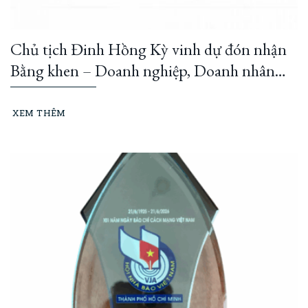
Chủ tịch Đinh Hồng Kỳ vinh dự đón nhận
Bằng khen – Doanh nghiệp, Doanh nhân
đổi mới, sáng tạo cùng Thành phố phát
triển giai đoạn 2023–2025
XEM THÊM