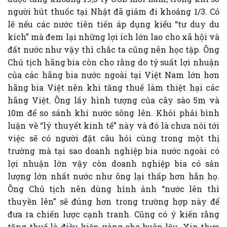
người hút thuốc tại Nhật đã giảm đi khoảng 1/3. Có
lẽ nếu các nước tiên tiến áp dụng kiểu “tư duy du
kích” mà đem lại những lợi ích lớn lao cho xã hội và
đất nước như vậy thì chắc ta cũng nên học tập. Ông
Chủ tịch hãng bia còn cho rằng do tỷ suất lợi nhuận
của các hãng bia nước ngoài tại Việt Nam lớn hơn
hãng bia Việt nên khi tăng thuế làm thiệt hại các
hãng Việt. Ông lấy hình tượng của cây sào 5m và
10m để so sánh khi nước sông lên. Khỏi phải bình
luận về “lý thuyết kinh tế” này và đó là chưa nói tới
việc sẽ có người đặt câu hỏi cùng trong một thị
trường mà tại sao doanh nghiệp bia nước ngoài có
lợi nhuận lớn vậy còn doanh nghiệp bia có sản
lượng lớn nhất nước như ông lại thấp hơn hẳn họ.
Ông Chủ tịch nên dùng hình ảnh “nước lên thì
thuyền lên” sẽ đúng hơn trong trường hợp này để
đưa ra chiến lược cạnh tranh. Cũng có ý kiến rằng
tăng thuế là điều kiện vàng cho buôn lậu. Xin thưa