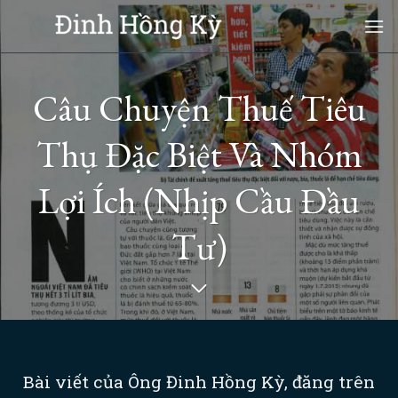
Skip
to
content
Câu Chuyện Thuế Tiêu
Thụ Đặc Biệt Và Nhóm
Lợi Ích (Nhịp Cầu Đầu
Tư)
Bài viết của Ông Đinh Hồng Kỳ, đăng trên