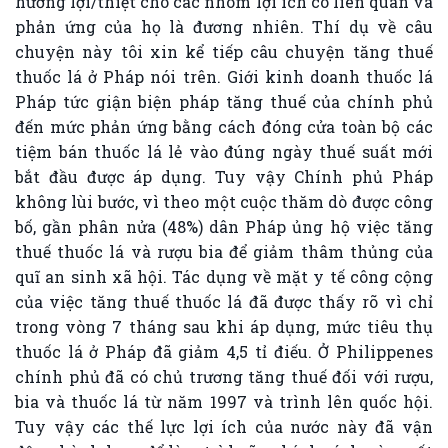
hưởng lợi/thiệt cho các nhóm lợi ích có liên quan và
phản ứng của họ là đương nhiên. Thí dụ về câu
chuyện này tôi xin kể tiếp câu chuyện tăng thuế
thuốc lá ở Pháp nói trên. Giới kinh doanh thuốc lá
Pháp tức giận biện pháp tăng thuế của chính phủ
đến mức phản ứng bằng cách đóng cửa toàn bộ các
tiệm bán thuốc lá lẻ vào đúng ngày thuế suất mới
bắt đầu được áp dụng. Tuy vậy Chính phủ Pháp
không lùi bước, vì theo một cuộc thăm dò được công
bố, gần phân nửa (48%) dân Pháp ủng hộ việc tăng
thuế thuốc lá và rượu bia để giảm thâm thủng của
quĩ an sinh xã hội. Tác dụng về mặt y tế công cộng
của việc tăng thuế thuốc lá đã được thấy rõ vì chỉ
trong vòng 7 tháng sau khi áp dụng, mức tiêu thụ
thuốc lá ở Pháp đã giảm 4,5 tỉ điếu. Ở Philippenes
chính phủ đã có chủ trương tăng thuế đối với rượu,
bia và thuốc lá từ năm 1997 và trình lên quốc hội.
Tuy vậy các thế lực lợi ích của nước này đã vận