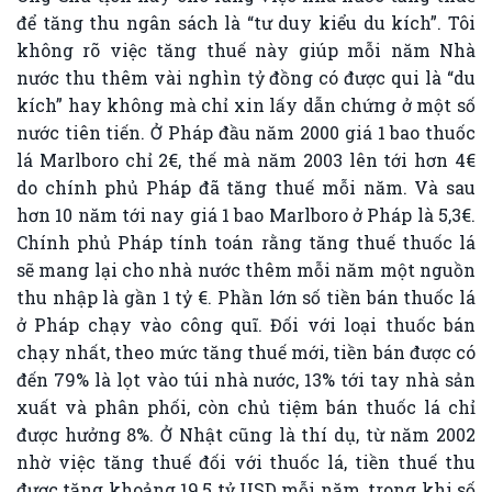
để tăng thu ngân sách là “tư duy kiểu du kích”. Tôi
không rõ việc tăng thuế này giúp mỗi năm Nhà
nước thu thêm vài nghìn tỷ đồng có được qui là “du
kích” hay không mà chỉ xin lấy dẫn chứng ở một số
nước tiên tiến. Ở Pháp đầu năm 2000 giá 1 bao thuốc
lá Marlboro chỉ 2€, thế mà năm 2003 lên tới hơn 4€
do chính phủ Pháp đã tăng thuế mỗi năm. Và sau
hơn 10 năm tới nay giá 1 bao Marlboro ở Pháp là 5,3€.
Chính phủ Pháp tính toán rằng tăng thuế thuốc lá
sẽ mang lại cho nhà nước thêm mỗi năm một nguồn
thu nhập là gần 1 tỷ €. Phần lớn số tiền bán thuốc lá
ở Pháp chạy vào công quĩ. Đối với loại thuốc bán
chạy nhất, theo mức tăng thuế mới, tiền bán được có
đến 79% là lọt vào túi nhà nước, 13% tới tay nhà sản
xuất và phân phối, còn chủ tiệm bán thuốc lá chỉ
được hưởng 8%. Ở Nhật cũng là thí dụ, từ năm 2002
nhờ việc tăng thuế đối với thuốc lá, tiền thuế thu
được tăng khoảng 19,5 tỷ USD mỗi năm, trong khi số