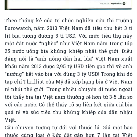
Theo thống kê của tổ chức nghiên cứu thị trường
Eurowatch, năm 2013 Việt Nam đã tiêu thụ hết 3 tỉ
lít bia, tương đương 3 tỉ USD. Với mức tiêu thụ này
một đất nước “nghèo” như Việt Nam nằm trong tốp
25 nước uống bia khủng khiếp nhất thế giới. Điều
đáng nói là “anh nông dân hai lúa” Việt Nam xuất
khẩu năm 2013 được 2,95 tỷ USD tiền gạo thì về anh
“nướng” hết vào bia với đúng 3 tỷ USD! Trong khi đó
tạp chí Thrillist của Mỹ đã xếp hạng bia ở Việt Nam
rẻ nhất thế giới. Trong nhiều chuyến đi nước ngoài
tôi thấy bia tại Việt nam thường rẻ hơn từ 3-5 lần so
với các nước. Có thể thấy rõ sự liên kết giữa giá bia
quá rẻ và sức tiêu thụ khủng khiếp của dân nhậu
Việt.
Câu chuyện tương tự đối với thuốc lá. Giá một bao
thuốc cùng loại ở Đức đắt gấp hơn 7 lần tại Việt