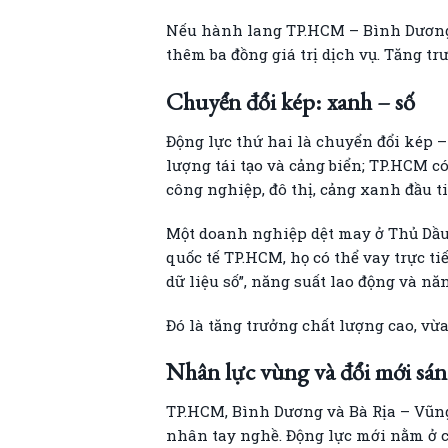
Nếu hành lang TP.HCM – Bình Dương v
thêm ba đồng giá trị dịch vụ. Tăng t
Chuyển đổi kép: xanh – số
Động lực thứ hai là chuyển đổi kép 
lượng tái tạo và cảng biển; TP.HCM có
công nghiệp, đô thị, cảng xanh đầu t
Một doanh nghiệp dệt may ở Thủ Dầu
quốc tế TP.HCM, họ có thể vay trực t
dữ liệu số”, năng suất lao động và nă
Đó là tăng trưởng chất lượng cao, vừ
Nhân lực vùng và đổi mới sán
TP.HCM, Bình Dương và Bà Rịa – Vũng
nhân tay nghề. Động lực mới nằm ở c