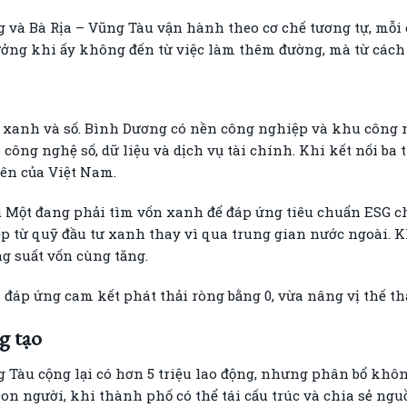
à Bà Rịa – Vũng Tàu vận hành theo cơ chế tương tự, mỗi 
rưởng khi ấy không đến từ việc làm thêm đường, mà từ cách t
– xanh và số. Bình Dương có nền công nghiệp và khu công 
 công nghệ số, dữ liệu và dịch vụ tài chính. Khi kết nối ba
iên của Việt Nam.
 Một đang phải tìm vốn xanh để đáp ứng tiêu chuẩn ESG c
iếp từ quỹ đầu tư xanh thay vì qua trung gian nước ngoài. K
ng suất vốn cùng tăng.
a đáp ứng cam kết phát thải ròng bằng 0, vừa nâng vị thế th
g tạo
 Tàu cộng lại có hơn 5 triệu lao động, nhưng phân bổ không
on người, khi thành phố có thể tái cấu trúc và chia sẻ ng