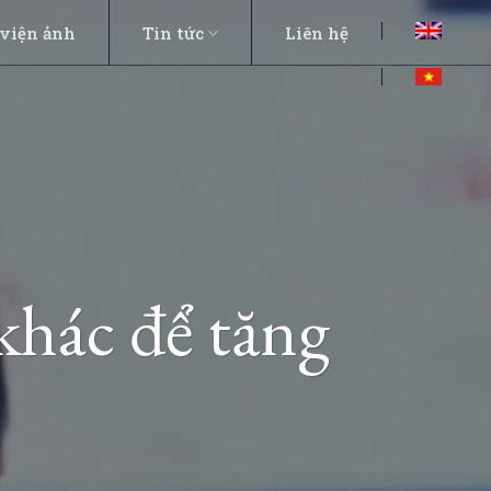
viện ảnh
Tin tức
Liên hệ
hác để tăng