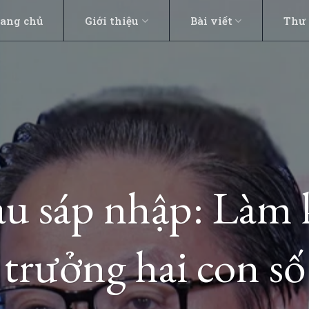
rang chủ
Giới thiệu
Bài viết
Thư 
 sáp nhập: Làm k
trưởng hai con số