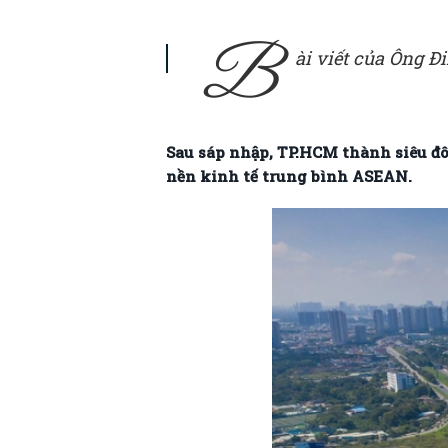
B
ài viết của Ông Đ
Sau sáp nhập, TP.HCM thành siêu đô 
nền kinh tế trung bình ASEAN.