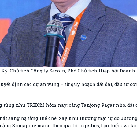
Kỳ, Chủ tịch Công ty Secoin, Phó Chủ tịch Hiệp hội Doanh
yết định các dự án vùng – từ quy hoạch đất đai, đầu tư côn
g từng như TP.HCM hôm nay: cảng Tanjong Pagar nhỏ, đất 
ất sang hạ tầng thể chế, xây khu thương mại tự do Jurong 
cảng Singapore mang theo giá trị logistics, bảo hiểm và tài