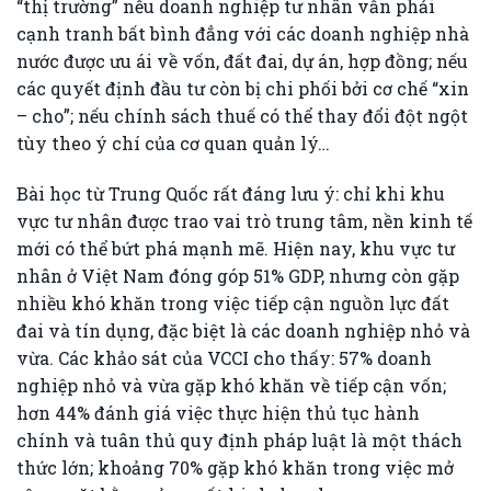
“thị trường” nếu doanh nghiệp tư nhân vẫn phải
cạnh tranh bất bình đẳng với các doanh nghiệp nhà
nước được ưu ái về vốn, đất đai, dự án, hợp đồng; nếu
các quyết định đầu tư còn bị chi phối bởi cơ chế “xin
– cho”; nếu chính sách thuế có thể thay đổi đột ngột
tùy theo ý chí của cơ quan quản lý…
Bài học từ Trung Quốc rất đáng lưu ý: chỉ khi khu
vực tư nhân được trao vai trò trung tâm, nền kinh tế
mới có thể bứt phá mạnh mẽ. Hiện nay, khu vực tư
nhân ở Việt Nam đóng góp 51% GDP, nhưng còn gặp
nhiều khó khăn trong việc tiếp cận nguồn lực đất
đai và tín dụng, đặc biệt là các doanh nghiệp nhỏ và
vừa. Các khảo sát của VCCI cho thấy: 57% doanh
nghiệp nhỏ và vừa gặp khó khăn về tiếp cận vốn;
hơn 44% đánh giá việc thực hiện thủ tục hành
chính và tuân thủ quy định pháp luật là một thách
thức lớn; khoảng 70% gặp khó khăn trong việc mở